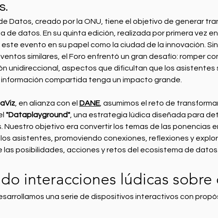
s.
 de Datos, creado por la ONU, tiene el objetivo de generar tr
a de datos. En su quinta edición, realizada por primera vez e
 este evento en su papel como la ciudad de la innovación. Si
ntos similares, el Foro enfrentó un gran desafío: romper co
ón unidireccional, aspectos que dificultan que los asistentes
la información compartida tenga un impacto grande. 
aViz
, en alianza con el 
DANE
, asumimos el reto de transformar
l 
"Dataplayground"
, una estrategia lúdica diseñada para de
 Nuestro objetivo era convertir los temas de las ponencias e
 los asistentes, promoviendo conexiones, reflexiones y explo
 las posibilidades, acciones y retos del ecosistema de datos
do interacciones lúdicas sobre
desarrollamos una serie de dispositivos interactivos con propó