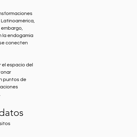
ansformaciones 
n Latinoamérica, 
n embargo, 
n la endogamia 
 se conecten 
 el espacio del 
tonar 
n puntos de 
raciones 
.
 datos
sitos 