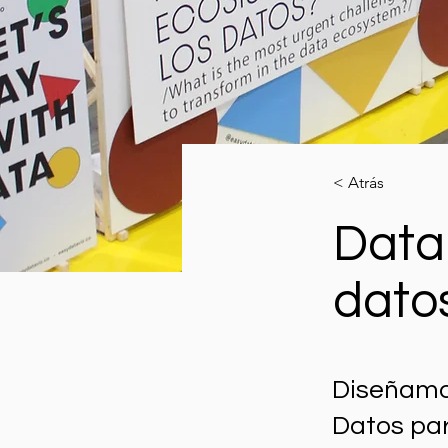
< Atrás
Data
dato
Diseñamos
Datos pa