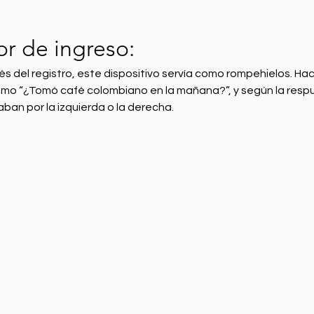
r de ingreso:
 del registro, este dispositivo servía como rompehielos. Ha
mo “¿Tomó café colombiano en la mañana?”, y según la respu
ban por la izquierda o la derecha. 