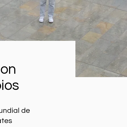
con
ios
undial de
ates