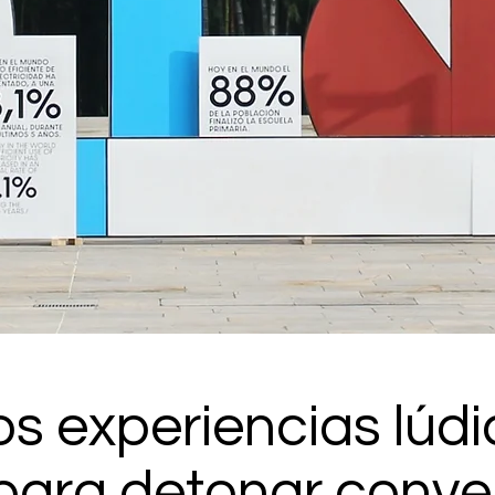
s experiencias lúdi
 para detonar conve