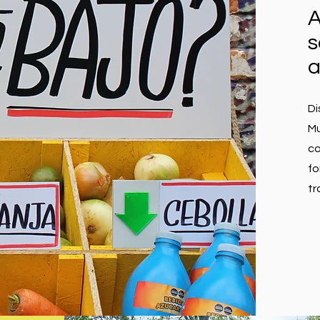
A
s
a
Di
Mu
co
fo
tr