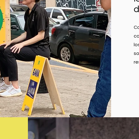
Co
co
lo
so
re