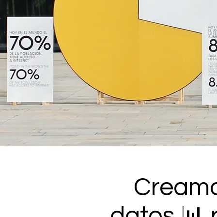
Creamo
datos 📊